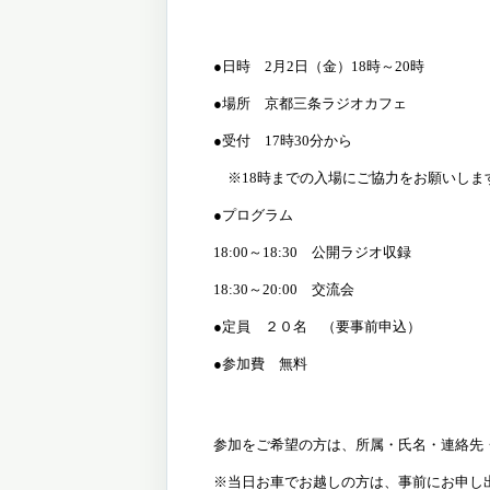
●日時
2
月
2
日（金）
18
時～
20
時
●場所 京都三条ラジオカフェ
●受付
17
時
30
分から
※
18
時までの入場にご協力をお願いしま
●プログラム
18:00～18:30 公開ラジオ収録
18:30～20:00 交流会
●定員 ２０名 （要事前申込）
●参加費 無料
参加をご希望の方は、所属・氏名・連絡先
※当日お車でお越しの方は、事前にお申し