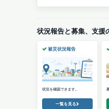
ナ
の
ビ
投
ゲ
稿:
ー
シ
状況報告と募集、支援
ョ
ン
被災状況報告
状況を確認できます。
一覧を見る