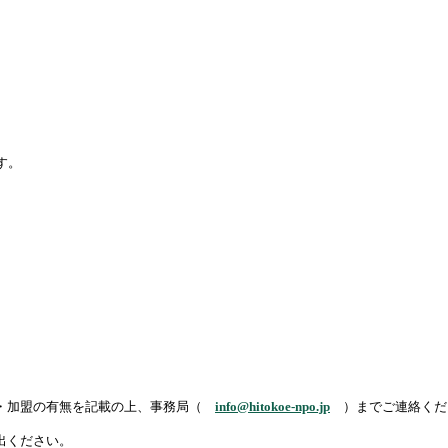
す。
・加盟の有無を記載の上、
事務局（
info@hitokoe-npo.jp
）までご連絡くだ
出ください。