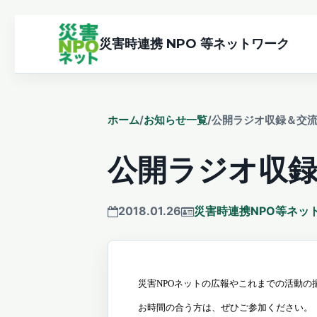
災害時連携 NPO 等ネットワーク
ホーム
/
お知らせ一覧
/
公開ラジオ収録＆交
公開ラジオ収
2018.01.26
災害時連携NPO等ネッ
災害
NPO
ネットの広報やこれまでの活動の
お時間の合う方は、ぜひご参加ください。