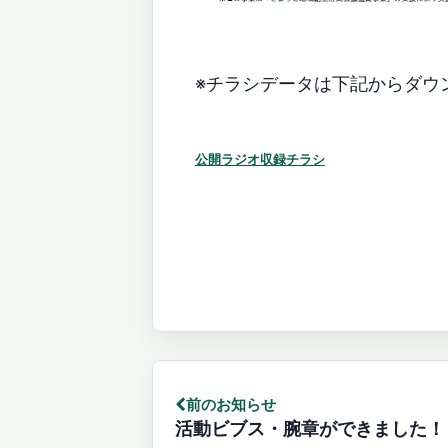
※チラシデータは下記からダウ
公開ラジオ収録チラシ
お
知
前のお知らせ
ら
活動ビブス・腕章ができました！
前
せ