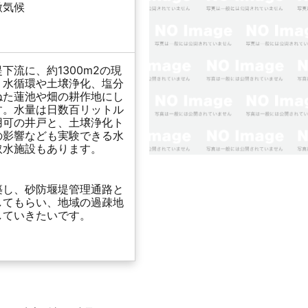
微気候
下流に、約1300m2の現
、水循環や土壌浄化、塩分
ねた蓮池や畑の耕作地にし
す。水量は日数百リットル
用可の井戸と、土壌浄化ト
の影響なども実験できる水
取水施設もあります。
築し、砂防堰堤管理通路と
してもらい、地域の過疎地
していきたいです。