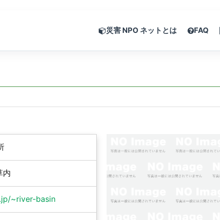
災害 NPO ネットとは
FAQ
所
草内
jp/~river-basin