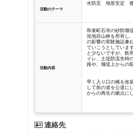
水防災 地形安定 
活動のテーマ
和束町石寺の砂防堰堤
況地目山林を所有し
の影響の実験施設兼
ていこうとしていま
と少ないですが、飲
イレ、土堤防流失時
路や、堰堤上からの
活動内容
早く入り口の橋を改
して前の道を公道に
からの再生の拠点に
連絡先